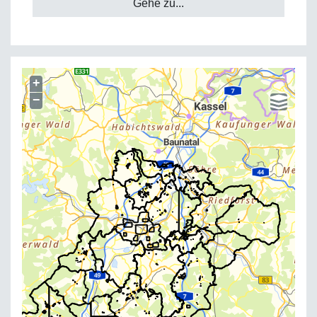
Gehe zu...
+
−