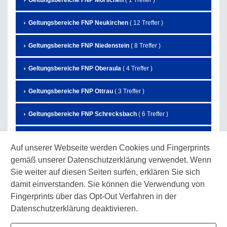
Geltungsbereiche FNP Morschen
( 1 Treffer )
Geltungsbereiche FNP Neukirchen
( 12 Treffer )
Geltungsbereiche FNP Niedenstein
( 8 Treffer )
Geltungsbereiche FNP Oberaula
( 4 Treffer )
Geltungsbereiche FNP Ottrau
( 3 Treffer )
Geltungsbereiche FNP Schrecksbach
( 6 Treffer )
Geltungsbereiche FNP Schwalmstadt
( 27 Treffer )
Auf unserer Webseite werden Cookies und Fingerprints
gemäß unserer Datenschutzerklärung verwendet. Wenn
Geltungsbereiche FNP Schwarzenborn
( 7 Treffer )
Sie weiter auf diesen Seiten surfen, erklären Sie sich
Geltungsbereiche FNP Spangenberg
( 3 Treffer )
damit einverstanden. Sie können die Verwendung von
Fingerprints über das Opt-Out Verfahren in der
Geltungsbereiche FNP Wabern
( 10 Treffer )
Datenschutzerklärung deaktivieren.