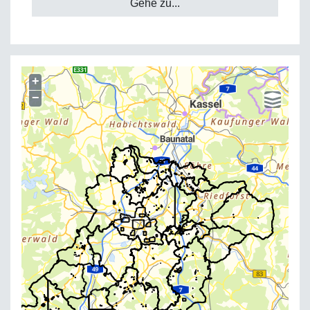
Gehe zu...
+
−