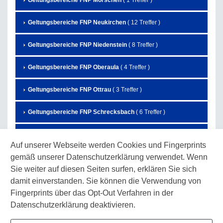
Geltungsbereiche FNP Morschen
( 1 Treffer )
Geltungsbereiche FNP Neukirchen
( 12 Treffer )
Geltungsbereiche FNP Niedenstein
( 8 Treffer )
Geltungsbereiche FNP Oberaula
( 4 Treffer )
Geltungsbereiche FNP Ottrau
( 3 Treffer )
Geltungsbereiche FNP Schrecksbach
( 6 Treffer )
Geltungsbereiche FNP Schwalmstadt
( 27 Treffer )
Auf unserer Webseite werden Cookies und Fingerprints
gemäß unserer Datenschutzerklärung verwendet. Wenn
Geltungsbereiche FNP Schwarzenborn
( 7 Treffer )
Sie weiter auf diesen Seiten surfen, erklären Sie sich
Geltungsbereiche FNP Spangenberg
( 3 Treffer )
damit einverstanden. Sie können die Verwendung von
Fingerprints über das Opt-Out Verfahren in der
Geltungsbereiche FNP Wabern
( 10 Treffer )
Datenschutzerklärung deaktivieren.