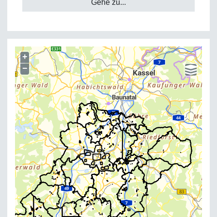
Gehe zu...
+
−