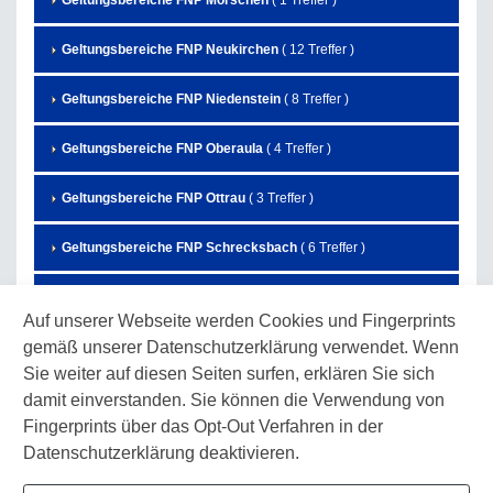
Geltungsbereiche FNP Morschen
( 1 Treffer )
Geltungsbereiche FNP Neukirchen
( 12 Treffer )
Geltungsbereiche FNP Niedenstein
( 8 Treffer )
Geltungsbereiche FNP Oberaula
( 4 Treffer )
Geltungsbereiche FNP Ottrau
( 3 Treffer )
Geltungsbereiche FNP Schrecksbach
( 6 Treffer )
Geltungsbereiche FNP Schwalmstadt
( 27 Treffer )
Auf unserer Webseite werden Cookies und Fingerprints
gemäß unserer Datenschutzerklärung verwendet. Wenn
Geltungsbereiche FNP Schwarzenborn
( 7 Treffer )
Sie weiter auf diesen Seiten surfen, erklären Sie sich
Geltungsbereiche FNP Spangenberg
( 3 Treffer )
damit einverstanden. Sie können die Verwendung von
Fingerprints über das Opt-Out Verfahren in der
Geltungsbereiche FNP Wabern
( 10 Treffer )
Datenschutzerklärung deaktivieren.