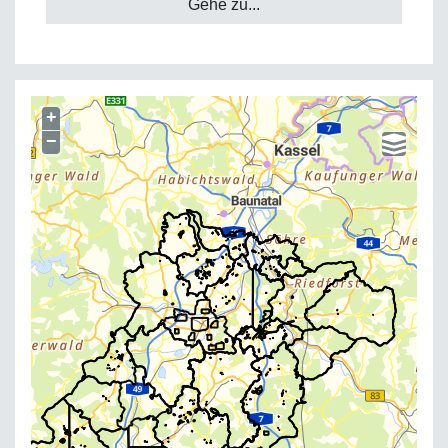
Gehe zu...
+
−