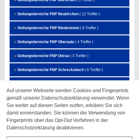
Geltungsbereiche FNP Morschen
( 1 Treffer )
Geltungsbereiche FNP Neukirchen
( 12 Treffer )
Geltungsbereiche FNP Niedenstein
( 8 Treffer )
Geltungsbereiche FNP Oberaula
( 4 Treffer )
Geltungsbereiche FNP Ottrau
( 3 Treffer )
Geltungsbereiche FNP Schrecksbach
( 6 Treffer )
Geltungsbereiche FNP Schwalmstadt
( 27 Treffer )
Auf unserer Webseite werden Cookies und Fingerprints
gemäß unserer Datenschutzerklärung verwendet. Wenn
Geltungsbereiche FNP Schwarzenborn
( 7 Treffer )
Sie weiter auf diesen Seiten surfen, erklären Sie sich
Geltungsbereiche FNP Spangenberg
( 3 Treffer )
damit einverstanden. Sie können die Verwendung von
Fingerprints über das Opt-Out Verfahren in der
Geltungsbereiche FNP Wabern
( 10 Treffer )
Datenschutzerklärung deaktivieren.