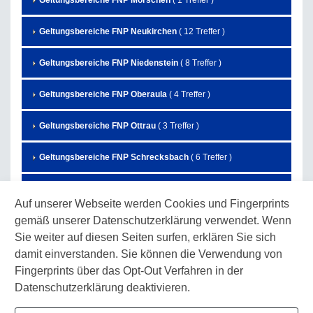
Geltungsbereiche FNP Morschen
( 1 Treffer )
Geltungsbereiche FNP Neukirchen
( 12 Treffer )
Geltungsbereiche FNP Niedenstein
( 8 Treffer )
Geltungsbereiche FNP Oberaula
( 4 Treffer )
Geltungsbereiche FNP Ottrau
( 3 Treffer )
Geltungsbereiche FNP Schrecksbach
( 6 Treffer )
Geltungsbereiche FNP Schwalmstadt
( 27 Treffer )
Auf unserer Webseite werden Cookies und Fingerprints
gemäß unserer Datenschutzerklärung verwendet. Wenn
Geltungsbereiche FNP Schwarzenborn
( 7 Treffer )
Sie weiter auf diesen Seiten surfen, erklären Sie sich
Geltungsbereiche FNP Spangenberg
( 3 Treffer )
damit einverstanden. Sie können die Verwendung von
Fingerprints über das Opt-Out Verfahren in der
Geltungsbereiche FNP Wabern
( 10 Treffer )
Datenschutzerklärung deaktivieren.