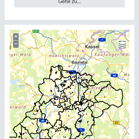
Gehe zu...
+
−