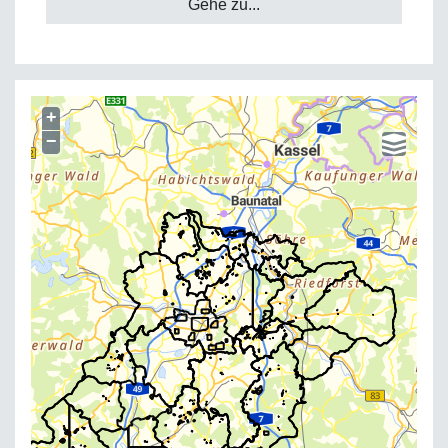
Gehe zu...
+
−