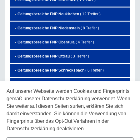
Geltungsbereiche FNP Morschen
( 1 Treffer )
Geltungsbereiche FNP Neukirchen
( 12 Treffer )
Geltungsbereiche FNP Niedenstein
( 8 Treffer )
Geltungsbereiche FNP Oberaula
( 4 Treffer )
Geltungsbereiche FNP Ottrau
( 3 Treffer )
Geltungsbereiche FNP Schrecksbach
( 6 Treffer )
Geltungsbereiche FNP Schwalmstadt
( 27 Treffer )
Auf unserer Webseite werden Cookies und Fingerprints
gemäß unserer Datenschutzerklärung verwendet. Wenn
Geltungsbereiche FNP Schwarzenborn
( 7 Treffer )
Sie weiter auf diesen Seiten surfen, erklären Sie sich
Geltungsbereiche FNP Spangenberg
( 3 Treffer )
damit einverstanden. Sie können die Verwendung von
Fingerprints über das Opt-Out Verfahren in der
Geltungsbereiche FNP Wabern
( 10 Treffer )
Datenschutzerklärung deaktivieren.