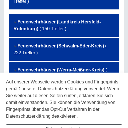
Treffer )
Feuerwehrhäuser (Landkreis Hersfeld-
Rotenburg)
( 150 Treffer )
Feuerwehrhäuser (Schwalm-Eder-Kreis)
(
222 Treffer )
Feuerwehrhäuser (Werra-Meißner-Kreis)
(
131 Treffer )
Auf unserer Webseite werden Cookies und Fingerprints
gemäß unserer Datenschutzerklärung verwendet. Wenn
Feuerwehrhäuser (Landkreis Waldeck-
Sie weiter auf diesen Seiten surfen, erklären Sie sich
Frankenberg)
( 173 Treffer )
damit einverstanden. Sie können die Verwendung von
Fingerprints über das Opt-Out Verfahren in der
Datenschutzerklärung deaktivieren.
Feuerwehrhäuser (Landkreis Kassel)
( 107
Treffer )