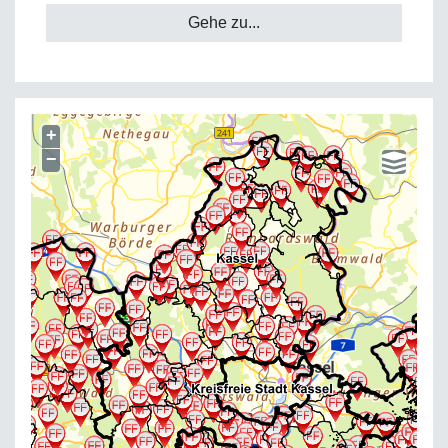
Gehe zu...
+
−