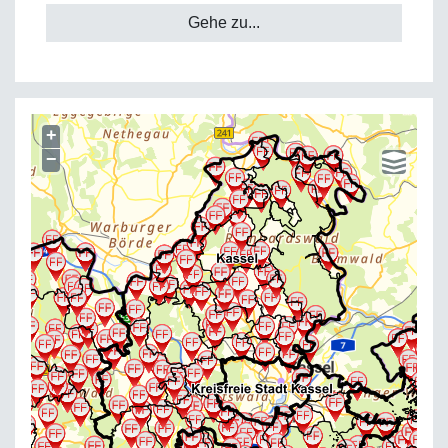
Gehe zu...
+
−