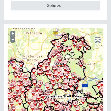
Gehe zu...
+
−