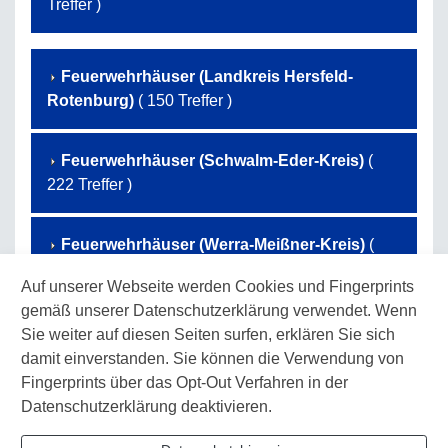
Treffer )
Feuerwehrhäuser (Landkreis Hersfeld-
Rotenburg)
( 150 Treffer )
Feuerwehrhäuser (Schwalm-Eder-Kreis)
(
222 Treffer )
Feuerwehrhäuser (Werra-Meißner-Kreis)
(
131 Treffer )
Auf unserer Webseite werden Cookies und Fingerprints
gemäß unserer Datenschutzerklärung verwendet. Wenn
Feuerwehrhäuser (Landkreis Waldeck-
Sie weiter auf diesen Seiten surfen, erklären Sie sich
Frankenberg)
( 173 Treffer )
damit einverstanden. Sie können die Verwendung von
Fingerprints über das Opt-Out Verfahren in der
Datenschutzerklärung deaktivieren.
Feuerwehrhäuser (Landkreis Kassel)
( 107
Treffer )