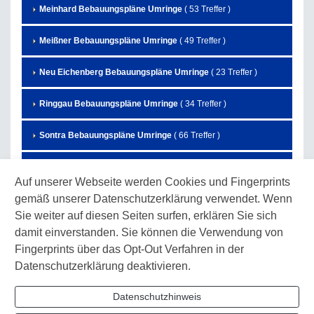
Meinhard Bebauungspläne Umringe
( 53 Treffer )
Meißner Bebauungspläne Umringe
( 49 Treffer )
Neu Eichenberg Bebauungspläne Umringe
( 23 Treffer )
Ringgau Bebauungspläne Umringe
( 34 Treffer )
Sontra Bebauungspläne Umringe
( 66 Treffer )
Waldkappel Bebauungspläne Umringe
( 63 Treffer )
Auf unserer Webseite werden Cookies und Fingerprints
gemäß unserer Datenschutzerklärung verwendet. Wenn
Wanfried Bebauungspläne Umringe
( 65 Treffer )
Sie weiter auf diesen Seiten surfen, erklären Sie sich
Wehretal Bebauungspläne Umringe
( 53 Treffer )
damit einverstanden. Sie können die Verwendung von
Fingerprints über das Opt-Out Verfahren in der
Weißenborn Bebauungspläne Umringe
( 9 Treffer )
Datenschutzerklärung deaktivieren.
Witzenhausen Bebauungspläne Umringe
( 185 Treffer )
Datenschutzhinweis