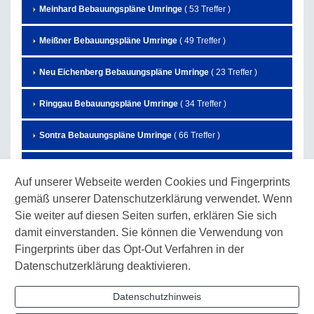
Meinhard Bebauungspläne Umringe
( 53 Treffer )
Meißner Bebauungspläne Umringe
( 49 Treffer )
Neu Eichenberg Bebauungspläne Umringe
( 23 Treffer )
Ringgau Bebauungspläne Umringe
( 34 Treffer )
Sontra Bebauungspläne Umringe
( 66 Treffer )
Waldkappel Bebauungspläne Umringe
( 63 Treffer )
Auf unserer Webseite werden Cookies und Fingerprints
gemäß unserer Datenschutzerklärung verwendet. Wenn
Wanfried Bebauungspläne Umringe
( 65 Treffer )
Sie weiter auf diesen Seiten surfen, erklären Sie sich
Wehretal Bebauungspläne Umringe
( 53 Treffer )
damit einverstanden. Sie können die Verwendung von
Fingerprints über das Opt-Out Verfahren in der
Weißenborn Bebauungspläne Umringe
( 9 Treffer )
Datenschutzerklärung deaktivieren.
Witzenhausen Bebauungspläne Umringe
( 185 Treffer )
Datenschutzhinweis