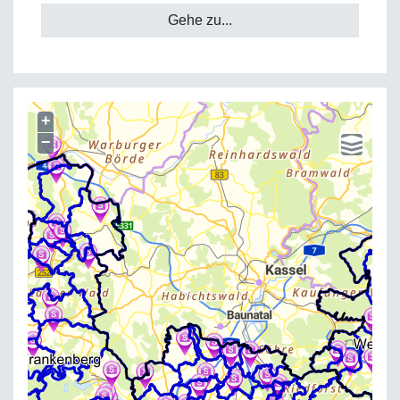
Gehe zu...
+
−