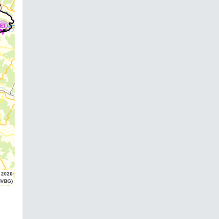
 2026
HVBG)