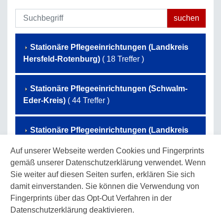
Stationäre Pflegeeinrichtungen (Landkreis
Hersfeld-Rotenburg)
( 18 Treffer )
Stationäre Pflegeeinrichtungen (Schwalm-
Eder-Kreis)
( 44 Treffer )
Stationäre Pflegeeinrichtungen (Landkreis
Waldeck-Frankenberg)
( 50 Treffer )
Auf unserer Webseite werden Cookies und Fingerprints
gemäß unserer Datenschutzerklärung verwendet. Wenn
Stationäre Pflegeeinrichtungen (Werra-
Sie weiter auf diesen Seiten surfen, erklären Sie sich
Meißner-Kreis)
( 32 Treffer )
damit einverstanden. Sie können die Verwendung von
Fingerprints über das Opt-Out Verfahren in der
Datenschutzerklärung deaktivieren.
Stationäre Pflegeeinrichtungen (Landkreis