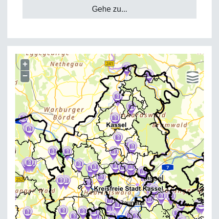
Gehe zu...
+
−