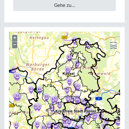
Gehe zu...
+
−