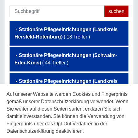
Stationäre Pflegeeinrichtungen (Landkreis
Hersfeld-Rotenburg)
( 18 Treffer )
Stationäre Pflegeeinrichtungen (Schwalm-
Eder-Kreis)
( 44 Treffer )
Stationäre Pflegeeinrichtungen (Landkreis
Waldeck-Frankenberg)
( 50 Treffer )
Auf unserer Webseite werden Cookies und Fingerprints
gemäß unserer Datenschutzerklärung verwendet. Wenn
Stationäre Pflegeeinrichtungen (Werra-
Sie weiter auf diesen Seiten surfen, erklären Sie sich
Meißner-Kreis)
( 32 Treffer )
damit einverstanden. Sie können die Verwendung von
Fingerprints über das Opt-Out Verfahren in der
Datenschutzerklärung deaktivieren.
Stationäre Pflegeeinrichtungen (Landkreis