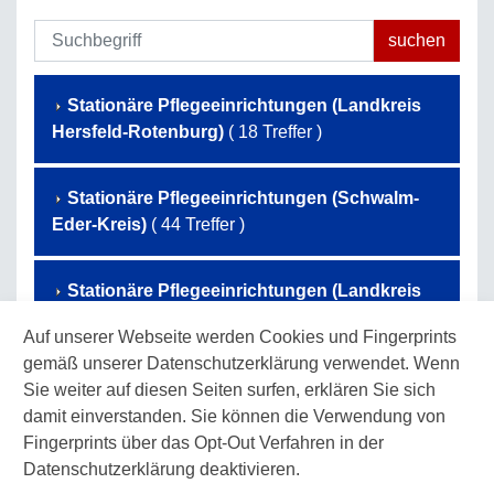
Stationäre Pflegeeinrichtungen (Landkreis
Hersfeld-Rotenburg)
( 18 Treffer )
Stationäre Pflegeeinrichtungen (Schwalm-
Eder-Kreis)
( 44 Treffer )
Stationäre Pflegeeinrichtungen (Landkreis
Waldeck-Frankenberg)
( 50 Treffer )
Auf unserer Webseite werden Cookies und Fingerprints
gemäß unserer Datenschutzerklärung verwendet. Wenn
Stationäre Pflegeeinrichtungen (Werra-
Sie weiter auf diesen Seiten surfen, erklären Sie sich
Meißner-Kreis)
( 32 Treffer )
damit einverstanden. Sie können die Verwendung von
Fingerprints über das Opt-Out Verfahren in der
Datenschutzerklärung deaktivieren.
Stationäre Pflegeeinrichtungen (Landkreis