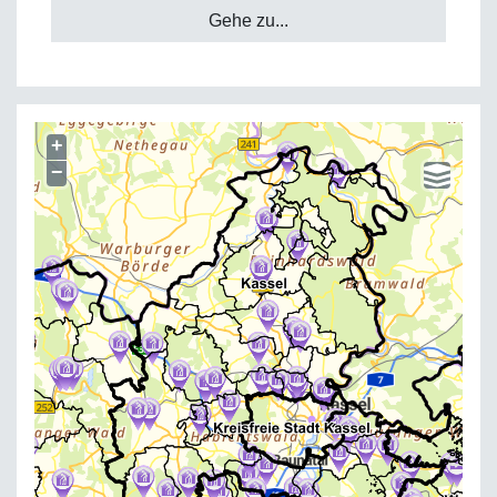
Gehe zu...
+
−