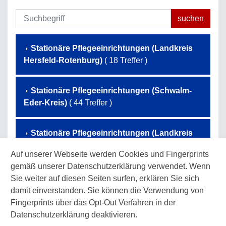
Stationäre Pflegeeinrichtungen (Landkreis
Hersfeld-Rotenburg)
( 18 Treffer )
Stationäre Pflegeeinrichtungen (Schwalm-
Eder-Kreis)
( 44 Treffer )
Stationäre Pflegeeinrichtungen (Landkreis
Waldeck-Frankenberg)
( 50 Treffer )
Auf unserer Webseite werden Cookies und Fingerprints
gemäß unserer Datenschutzerklärung verwendet. Wenn
Stationäre Pflegeeinrichtungen (Werra-
Sie weiter auf diesen Seiten surfen, erklären Sie sich
Meißner-Kreis)
( 32 Treffer )
damit einverstanden. Sie können die Verwendung von
Fingerprints über das Opt-Out Verfahren in der
Datenschutzerklärung deaktivieren.
Stationäre Pflegeeinrichtungen (Landkreis