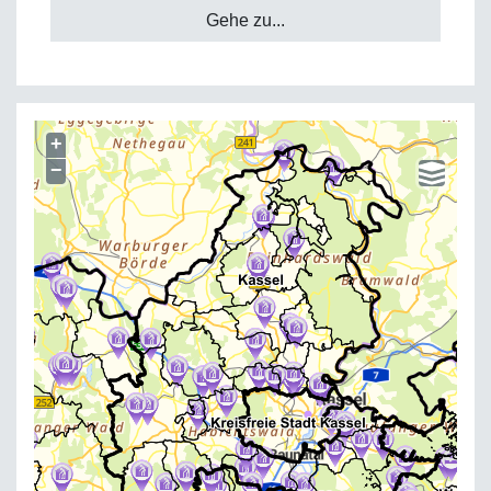
Gehe zu...
+
−