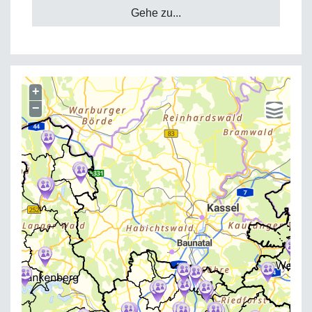
Gehe zu...
+
−