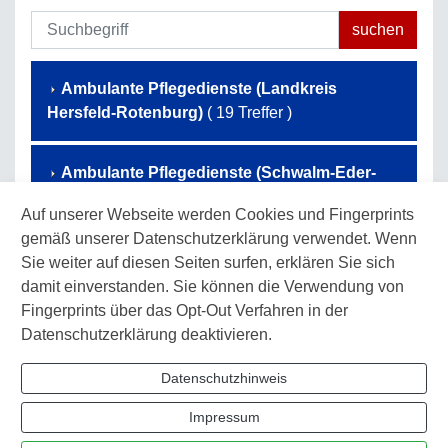
Ambulante Pflegedienste (Landkreis
Hersfeld-Rotenburg)
( 19 Treffer )
Ambulante Pflegedienste (Schwalm-Eder-
Kreis)
( 54 Treffer )
Auf unserer Webseite werden Cookies und Fingerprints
gemäß unserer Datenschutzerklärung verwendet. Wenn
Ambulante Pflegedienste (Werra-Meißner-
Sie weiter auf diesen Seiten surfen, erklären Sie sich
Kreis)
( 36 Treffer )
damit einverstanden. Sie können die Verwendung von
Fingerprints über das Opt-Out Verfahren in der
Datenschutzerklärung deaktivieren.
Ambulante Pflegedienste (Landkreis
Waldeck-Frankenberg)
( 40 Treffer )
Datenschutzhinweis
Impressum