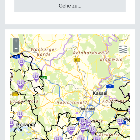
Gehe zu...
+
−