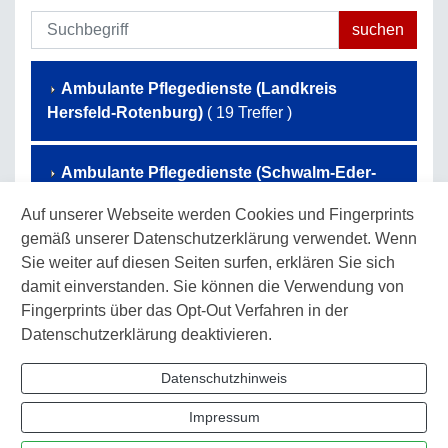
Ambulante Pflegedienste (Landkreis
Hersfeld-Rotenburg)
( 19 Treffer )
Ambulante Pflegedienste (Schwalm-Eder-
Kreis)
( 54 Treffer )
Auf unserer Webseite werden Cookies und Fingerprints
gemäß unserer Datenschutzerklärung verwendet. Wenn
Ambulante Pflegedienste (Werra-Meißner-
Sie weiter auf diesen Seiten surfen, erklären Sie sich
Kreis)
( 36 Treffer )
damit einverstanden. Sie können die Verwendung von
Fingerprints über das Opt-Out Verfahren in der
Datenschutzerklärung deaktivieren.
Ambulante Pflegedienste (Landkreis
Waldeck-Frankenberg)
( 40 Treffer )
Datenschutzhinweis
Impressum