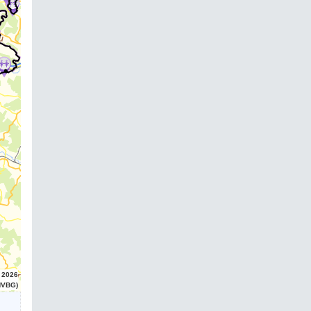
 2026
HVBG)