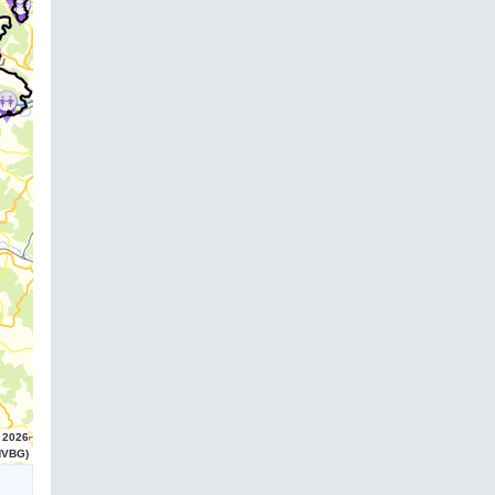
 2026
HVBG)