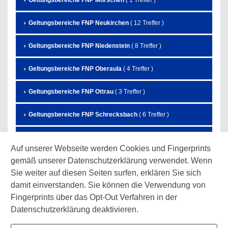
Geltungsbereiche FNP Morschen
( 1 Treffer )
Geltungsbereiche FNP Neukirchen
( 12 Treffer )
Geltungsbereiche FNP Niedenstein
( 8 Treffer )
Geltungsbereiche FNP Oberaula
( 4 Treffer )
Geltungsbereiche FNP Ottrau
( 3 Treffer )
Geltungsbereiche FNP Schrecksbach
( 6 Treffer )
Geltungsbereiche FNP Schwalmstadt
( 27 Treffer )
Auf unserer Webseite werden Cookies und Fingerprints
gemäß unserer Datenschutzerklärung verwendet. Wenn
Geltungsbereiche FNP Schwarzenborn
( 7 Treffer )
Sie weiter auf diesen Seiten surfen, erklären Sie sich
Geltungsbereiche FNP Spangenberg
( 3 Treffer )
damit einverstanden. Sie können die Verwendung von
Fingerprints über das Opt-Out Verfahren in der
Geltungsbereiche FNP Wabern
( 10 Treffer )
Datenschutzerklärung deaktivieren.