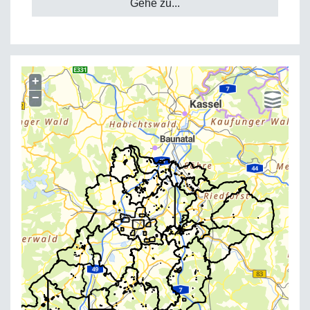
Gehe zu...
+
−