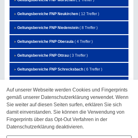
Geltungsbereiche FNP Morschen
( 1 Treffer )
Geltungsbereiche FNP Neukirchen
( 12 Treffer )
Geltungsbereiche FNP Niedenstein
( 8 Treffer )
Geltungsbereiche FNP Oberaula
( 4 Treffer )
Geltungsbereiche FNP Ottrau
( 3 Treffer )
Geltungsbereiche FNP Schrecksbach
( 6 Treffer )
Geltungsbereiche FNP Schwalmstadt
( 27 Treffer )
Auf unserer Webseite werden Cookies und Fingerprints
gemäß unserer Datenschutzerklärung verwendet. Wenn
Geltungsbereiche FNP Schwarzenborn
( 7 Treffer )
Sie weiter auf diesen Seiten surfen, erklären Sie sich
Geltungsbereiche FNP Spangenberg
( 3 Treffer )
damit einverstanden. Sie können die Verwendung von
Fingerprints über das Opt-Out Verfahren in der
Geltungsbereiche FNP Wabern
( 10 Treffer )
Datenschutzerklärung deaktivieren.