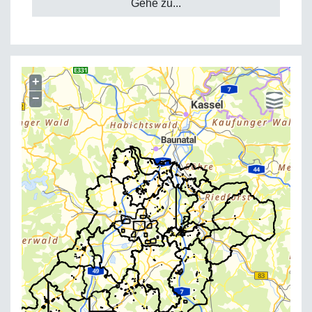
Gehe zu...
+
−