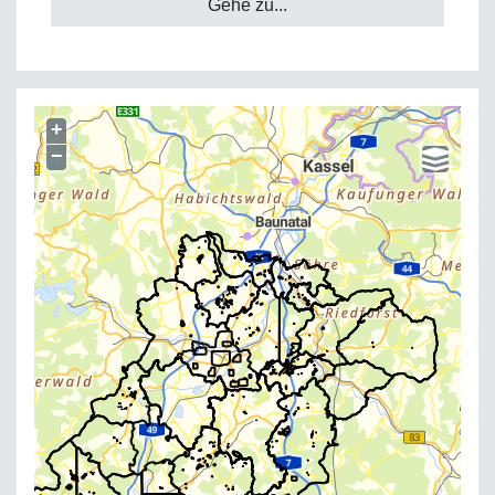
Gehe zu...
+
−