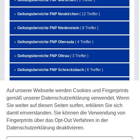
Geltungsbereiche FNP Morschen
( 1 Treffer )
Geltungsbereiche FNP Neukirchen
( 12 Treffer )
Geltungsbereiche FNP Niedenstein
( 8 Treffer )
Geltungsbereiche FNP Oberaula
( 4 Treffer )
Geltungsbereiche FNP Ottrau
( 3 Treffer )
Geltungsbereiche FNP Schrecksbach
( 6 Treffer )
Geltungsbereiche FNP Schwalmstadt
( 27 Treffer )
Auf unserer Webseite werden Cookies und Fingerprints
gemäß unserer Datenschutzerklärung verwendet. Wenn
Geltungsbereiche FNP Schwarzenborn
( 7 Treffer )
Sie weiter auf diesen Seiten surfen, erklären Sie sich
Geltungsbereiche FNP Spangenberg
( 3 Treffer )
damit einverstanden. Sie können die Verwendung von
Fingerprints über das Opt-Out Verfahren in der
Geltungsbereiche FNP Wabern
( 10 Treffer )
Datenschutzerklärung deaktivieren.