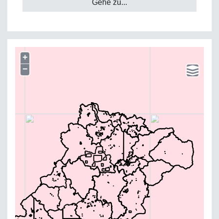
Gehe zu...
+
−