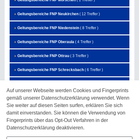
Geltungsbereiche FNP Morschen
( 1 Treffer )
Geltungsbereiche FNP Neukirchen
( 12 Treffer )
Geltungsbereiche FNP Niedenstein
( 8 Treffer )
Geltungsbereiche FNP Oberaula
( 4 Treffer )
Geltungsbereiche FNP Ottrau
( 3 Treffer )
Geltungsbereiche FNP Schrecksbach
( 6 Treffer )
Geltungsbereiche FNP Schwalmstadt
( 27 Treffer )
Auf unserer Webseite werden Cookies und Fingerprints
gemäß unserer Datenschutzerklärung verwendet. Wenn
Geltungsbereiche FNP Schwarzenborn
( 7 Treffer )
Sie weiter auf diesen Seiten surfen, erklären Sie sich
Geltungsbereiche FNP Spangenberg
( 3 Treffer )
damit einverstanden. Sie können die Verwendung von
Fingerprints über das Opt-Out Verfahren in der
Geltungsbereiche FNP Wabern
( 10 Treffer )
Datenschutzerklärung deaktivieren.