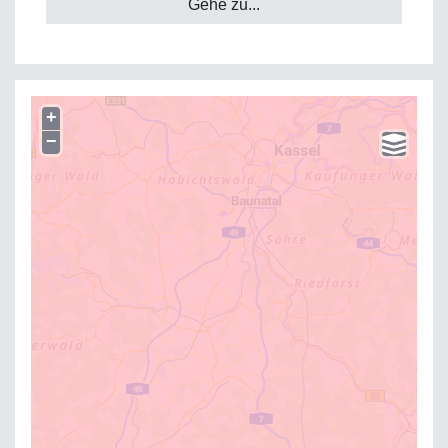
Gehe zu...
+
−