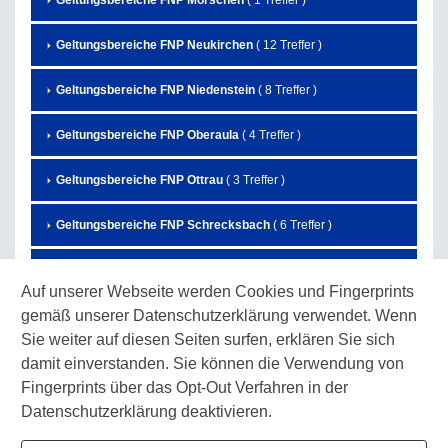
Geltungsbereiche FNP Morschen
( 1 Treffer )
Geltungsbereiche FNP Neukirchen
( 12 Treffer )
Geltungsbereiche FNP Niedenstein
( 8 Treffer )
Geltungsbereiche FNP Oberaula
( 4 Treffer )
Geltungsbereiche FNP Ottrau
( 3 Treffer )
Geltungsbereiche FNP Schrecksbach
( 6 Treffer )
Geltungsbereiche FNP Schwalmstadt
( 27 Treffer )
Auf unserer Webseite werden Cookies und Fingerprints
gemäß unserer Datenschutzerklärung verwendet. Wenn
Geltungsbereiche FNP Schwarzenborn
( 7 Treffer )
Sie weiter auf diesen Seiten surfen, erklären Sie sich
Geltungsbereiche FNP Spangenberg
( 3 Treffer )
damit einverstanden. Sie können die Verwendung von
Fingerprints über das Opt-Out Verfahren in der
Geltungsbereiche FNP Wabern
( 10 Treffer )
Datenschutzerklärung deaktivieren.