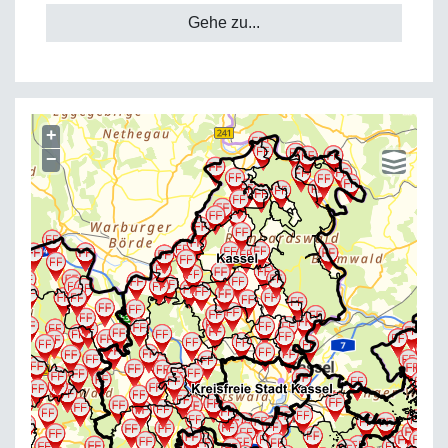
Gehe zu...
+
−