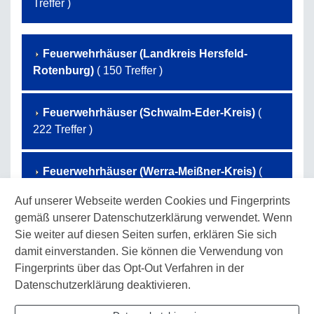
Treffer )
Feuerwehrhäuser (Landkreis Hersfeld-
Rotenburg)
( 150 Treffer )
Feuerwehrhäuser (Schwalm-Eder-Kreis)
(
222 Treffer )
Feuerwehrhäuser (Werra-Meißner-Kreis)
(
131 Treffer )
Auf unserer Webseite werden Cookies und Fingerprints
gemäß unserer Datenschutzerklärung verwendet. Wenn
Feuerwehrhäuser (Landkreis Waldeck-
Sie weiter auf diesen Seiten surfen, erklären Sie sich
Frankenberg)
( 173 Treffer )
damit einverstanden. Sie können die Verwendung von
Fingerprints über das Opt-Out Verfahren in der
Datenschutzerklärung deaktivieren.
Feuerwehrhäuser (Landkreis Kassel)
( 107
Treffer )