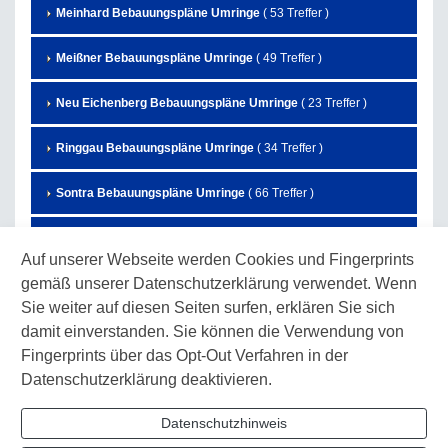
Meinhard Bebauungspläne Umringe
( 53 Treffer )
Meißner Bebauungspläne Umringe
( 49 Treffer )
Neu Eichenberg Bebauungspläne Umringe
( 23 Treffer )
Ringgau Bebauungspläne Umringe
( 34 Treffer )
Sontra Bebauungspläne Umringe
( 66 Treffer )
Waldkappel Bebauungspläne Umringe
( 63 Treffer )
Auf unserer Webseite werden Cookies und Fingerprints
gemäß unserer Datenschutzerklärung verwendet. Wenn
Wanfried Bebauungspläne Umringe
( 65 Treffer )
Sie weiter auf diesen Seiten surfen, erklären Sie sich
Wehretal Bebauungspläne Umringe
( 53 Treffer )
damit einverstanden. Sie können die Verwendung von
Fingerprints über das Opt-Out Verfahren in der
Weißenborn Bebauungspläne Umringe
( 9 Treffer )
Datenschutzerklärung deaktivieren.
Witzenhausen Bebauungspläne Umringe
( 185 Treffer )
Datenschutzhinweis