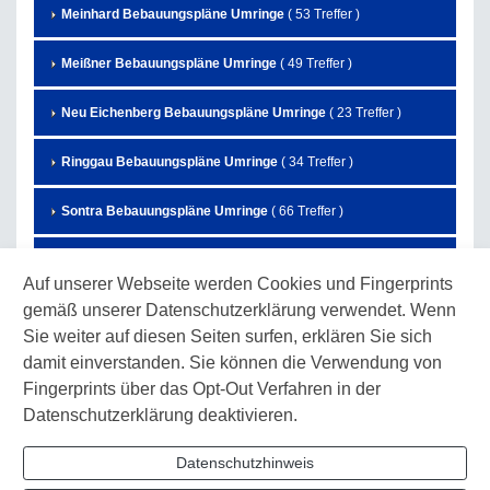
Meinhard Bebauungspläne Umringe
( 53 Treffer )
Meißner Bebauungspläne Umringe
( 49 Treffer )
Neu Eichenberg Bebauungspläne Umringe
( 23 Treffer )
Ringgau Bebauungspläne Umringe
( 34 Treffer )
Sontra Bebauungspläne Umringe
( 66 Treffer )
Waldkappel Bebauungspläne Umringe
( 63 Treffer )
Auf unserer Webseite werden Cookies und Fingerprints
gemäß unserer Datenschutzerklärung verwendet. Wenn
Wanfried Bebauungspläne Umringe
( 65 Treffer )
Sie weiter auf diesen Seiten surfen, erklären Sie sich
Wehretal Bebauungspläne Umringe
( 53 Treffer )
damit einverstanden. Sie können die Verwendung von
Fingerprints über das Opt-Out Verfahren in der
Weißenborn Bebauungspläne Umringe
( 9 Treffer )
Datenschutzerklärung deaktivieren.
Witzenhausen Bebauungspläne Umringe
( 185 Treffer )
Datenschutzhinweis