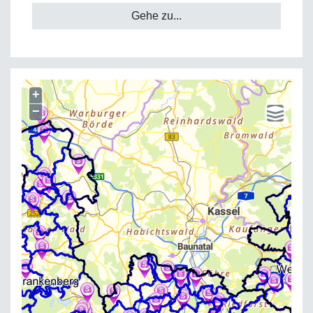
Gehe zu...
+
−