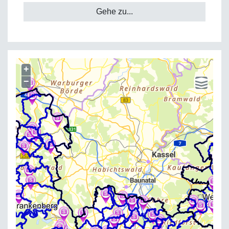
Gehe zu...
+
−