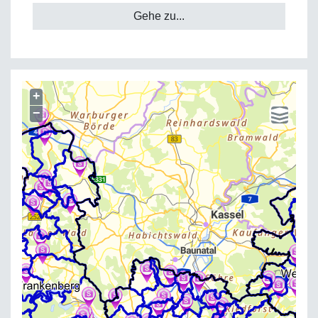
Gehe zu...
+
−