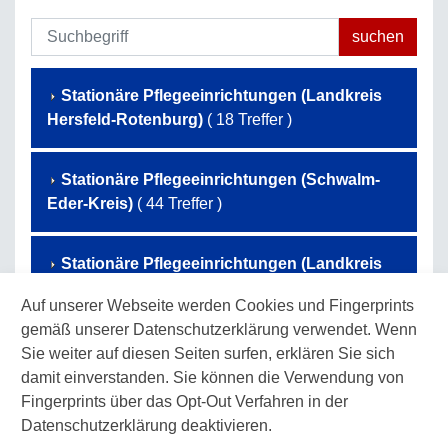
Stationäre Pflegeeinrichtungen (Landkreis
Hersfeld-Rotenburg)
( 18 Treffer )
Stationäre Pflegeeinrichtungen (Schwalm-
Eder-Kreis)
( 44 Treffer )
Stationäre Pflegeeinrichtungen (Landkreis
Waldeck-Frankenberg)
( 50 Treffer )
Auf unserer Webseite werden Cookies und Fingerprints
gemäß unserer Datenschutzerklärung verwendet. Wenn
Stationäre Pflegeeinrichtungen (Werra-
Sie weiter auf diesen Seiten surfen, erklären Sie sich
Meißner-Kreis)
( 32 Treffer )
damit einverstanden. Sie können die Verwendung von
Fingerprints über das Opt-Out Verfahren in der
Datenschutzerklärung deaktivieren.
Stationäre Pflegeeinrichtungen (Landkreis