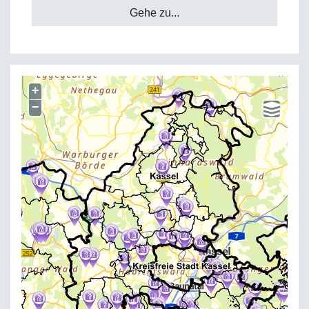
Gehe zu...
+
−