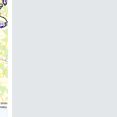
 2026
HVBG)